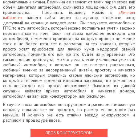
нормативными актами. Величина ее зависит от таких параметров как
объем двигателя автомобиля, количество лошадиных сил, дата его
производства. Просчитать пошлину можно в
«Личном
кабинете»
нашего сайта через калькулятор стоимости авто,
доступный на странице каждого лота. Вы получаете автомобиль с
ПТС, то есть автомобиль, который можно поставить на учет и законно
передвигаться на нем. Такой тип ввоза наиболее подходит для
автомобилей, с момента производства которых прошло не менее
трех и не более пяти лет и рассчитан на тех граждан, которые
просто хотят приобрести для личных нужд недорогой свежий
автомобиль, поменять его или же это будет их «первенец». Это
самая простая процедура. Но что делать, если у человека уже есть
любимый автомобиль, с которым он не намерен расставаться,
любимый именно за несовременный дизайн, простоту и качество
материалов, которым славились старые японские автомобили, но
который с течением времени износился настолько, что ремонт его
стал невыгоден или просто невозможен? Выходом из данной
ситуации является привоз автомобиля в качестве донора,
автомобиля на запчасти конструктором или распилом.
В случае ввоза автомобиля конструктором и распилом таможенную
пошлину оплатить все же придется, но размер ее во много раз
меньше. И конечно же есть отличия между конструктором и
распилом в процедуре ввоза.
ВВОЗ КОНСТРУКТОРОМ