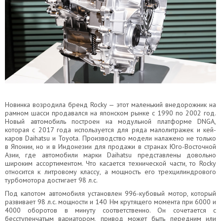
Новинка возродила бренд Rocky — этот маленький внедорожник на
рамном шасси продавался на японском рынке с 1990 по 2002 год.
Новый автомобиль построен на модульной платформе DNGA,
которая с 2017 года используется для ряда малолитражек и кей-
каров Daihatsu и Toyota. Производство модели налажено не только
в Японии, но и в Индонезии для продажи в странах Юго-Восточной
Азии, где автомобили марки Daihatsu представлены довольно
широким ассортиментом. Что касается технической части, то Rocky
относится к литровому классу, а мощность его трехцилиндрового
турбомотора достигает 98 л.с.
Под капотом автомобиля установлен 996-кубовый мотор, который
развивает 98 л.с. мощности и 140 Нм крутящего момента при 6000 и
4000 оборотов в минуту соответственно. Он сочетается с
бесступенчатым вариатором, привод может быть передним или